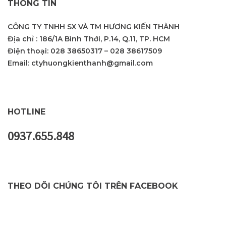
THÔNG TIN
CÔNG TY TNHH SX VÀ TM HƯƠNG KIẾN THÀNH
Địa chỉ : 186/1A Bình Thới, P.14, Q.11, TP. HCM
Điện thoại:
028 38650317
–
028 38617509
Email:
ctyhuongkienthanh@gmail.com
HOTLINE
0937.655.848
THEO DÕI CHÚNG TÔI TRÊN FACEBOOK