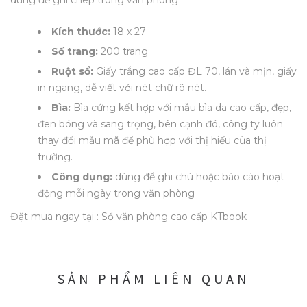
dùng để ghi chép trong văn phòng
Kích thước:
18 x 27
Số trang:
200 trang
Ruột sổ:
Giấy trắng cao cấp ĐL 70, lán và mịn, giấy
in ngang, dễ viết với nét chữ rõ nét.
Bìa:
Bìa cứng kết hợp với mẫu bìa da cao cấp, đẹp,
đen bóng và sang trọng, bên cạnh đó, công ty luôn
thay đổi mẫu mã để phù hợp với thị hiếu của thị
trường.
Công dụng:
dùng để ghi chú hoặc báo cáo hoạt
động mỗi ngày trong văn phòng
Đặt mua ngay tại :
Sổ văn phòng cao cấp KTbook
SẢN PHẨM LIÊN QUAN