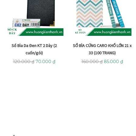
Sổ Bìa Da Đen KT 2 Dày (2
SỔ BÌA CỨNG CARO KHỔ LỚN 21 x
cuốn/gói)
33 (100 TRANG)
120.000
₫
70.000
₫
160.000
₫
85.000
₫