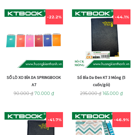
22.2%
44.1%
SỔ LÒ XO BÌA DA SPRINGBOOK
Sổ Bìa Da Đen KT 3 Mỏng (5
A7
cuốn/gói)
90.000
₫
70.000
₫
295.000
₫
165.000
₫
41.7%
46.9%