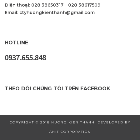
Điện thoại:
028 38650317
–
028 38617509
Email:
ctyhuongkienthanh@gmail.com
HOTLINE
0937.655.848
THEO DÕI CHÚNG TÔI TRÊN FACEBOOK
COPYRIGHT © 2018 HUONG KIEN THANH. DEVELOPED BY
AHIT CORPORATION