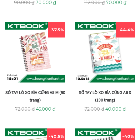
90.000
₫
70.000
₫
112.000
₫
70.000
₫
37.5%
44.4%
SỔ TAY LÒ XO BÌA CỨNG A5 M (90
SỔ TAY LÒ XO BÌA CỨNG A6 D
trang)
(180 trang)
72.000
₫
45.000
₫
72.000
₫
40.000
₫
40.5%
40%