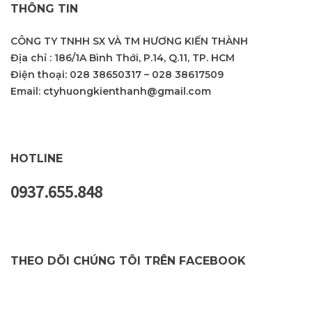
THÔNG TIN
CÔNG TY TNHH SX VÀ TM HƯƠNG KIẾN THÀNH
Địa chỉ : 186/1A Bình Thới, P.14, Q.11, TP. HCM
Điện thoại:
028 38650317
–
028 38617509
Email:
ctyhuongkienthanh@gmail.com
HOTLINE
0937.655.848
THEO DÕI CHÚNG TÔI TRÊN FACEBOOK