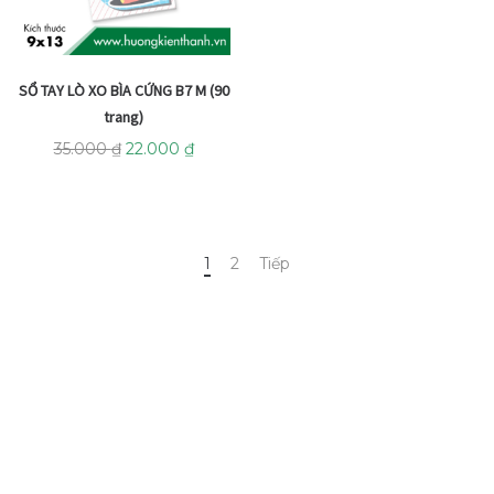
SỔ TAY LÒ XO BÌA CỨNG B7 M (90
trang)
35.000
₫
22.000
₫
1
2
Tiếp