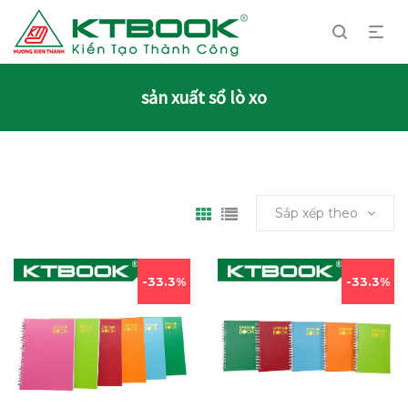
sản xuất sổ lò xo
Sắp xếp theo
33.3%
33.3%