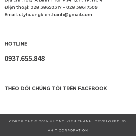
Địa chỉ : 186/1A Bình Thới, P.14, Q.11, TP. HCM
Điện thoại:
028 38650317
–
028 38617509
Email:
ctyhuongkienthanh@gmail.com
HOTLINE
0937.655.848
THEO DÕI CHÚNG TÔI TRÊN FACEBOOK
COPYRIGHT © 2018 HUONG KIEN THANH. DEVELOPED BY
AHIT CORPORATION