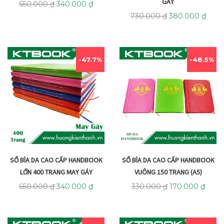
GÁY
650.000
₫
340.000
₫
730.000
₫
380.000
₫
47.7%
48.5%
SỔ BÌA DA CAO CẤP HANDBOOK
SỔ BÌA DA CAO CẤP HANDBOOK
LỚN 400 TRANG MAY GÁY
VUÔNG 150 TRANG (A5)
650.000
₫
340.000
₫
330.000
₫
170.000
₫