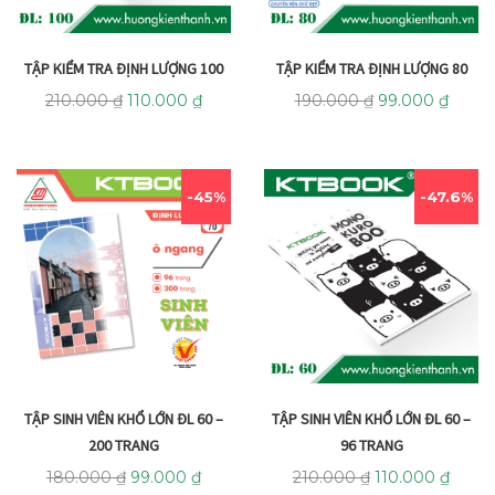
TẬP KIỂM TRA ĐỊNH LƯỢNG 100
TẬP KIỂM TRA ĐỊNH LƯỢNG 80
210.000
₫
110.000
₫
190.000
₫
99.000
₫
45%
47.6%
TẬP SINH VIÊN KHỔ LỚN ĐL 60 –
TẬP SINH VIÊN KHỔ LỚN ĐL 60 –
200 TRANG
96 TRANG
180.000
₫
99.000
₫
210.000
₫
110.000
₫