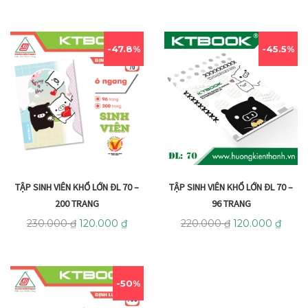
47.8%
45.5%
TẬP SINH VIÊN KHỔ LỚN ĐL 70 –
TẬP SINH VIÊN KHỔ LỚN ĐL 70 –
96 TRANG
200 TRANG
220.000
₫
120.000
₫
230.000
₫
120.000
₫
50%