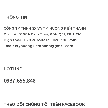
THÔNG TIN
CÔNG TY TNHH SX VÀ TM HƯƠNG KIẾN THÀNH
Địa chỉ : 186/1A Bình Thới, P.14, Q.11, TP. HCM
Điện thoại:
028 38650317
–
028 38617509
Email:
ctyhuongkienthanh@gmail.com
HOTLINE
0937.655.848
THEO DÕI CHÚNG TÔI TRÊN FACEBOOK