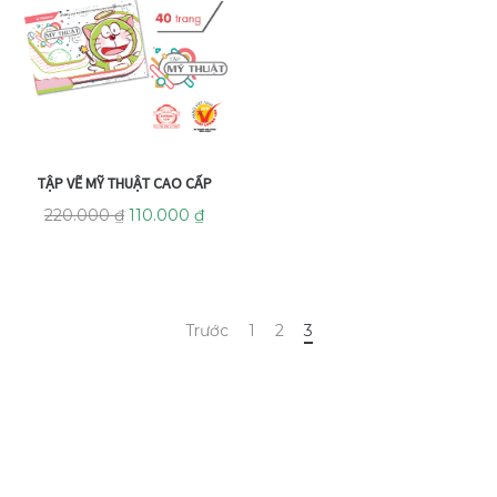
TẬP VẼ MỸ THUẬT CAO CẤP
220.000
₫
110.000
₫
Trước
1
2
3