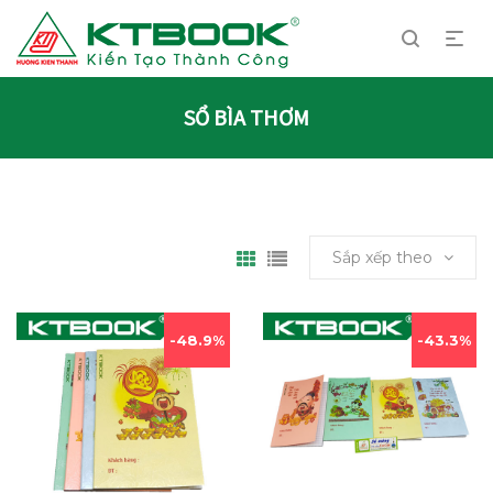
SỔ BÌA THƠM
Sắp xếp theo
48.9%
43.3%