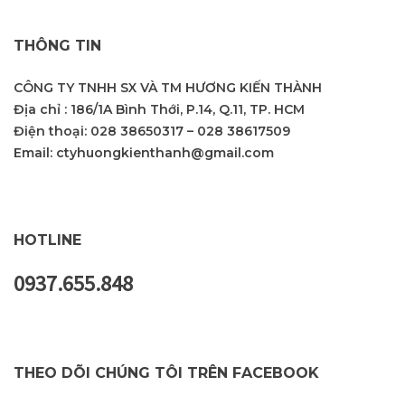
THÔNG TIN
CÔNG TY TNHH SX VÀ TM HƯƠNG KIẾN THÀNH
Địa chỉ : 186/1A Bình Thới, P.14, Q.11, TP. HCM
Điện thoại:
028 38650317
–
028 38617509
Email:
ctyhuongkienthanh@gmail.com
HOTLINE
0937.655.848
THEO DÕI CHÚNG TÔI TRÊN FACEBOOK