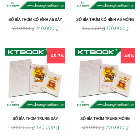
SỔ BÌA THƠM CÓ HÌNH A6 DÀY
SỔ BÌA THƠM CÓ HÌNH A6 MỎNG
470.000
₫
240.000
₫
300.000
₫
170.000
₫
45.7%
46%
SỔ BÌA THƠM TRUNG DÀY
SỔ BÌA THƠM TRUNG MỎNG
700.000
₫
380.000
₫
500.000
₫
270.000
₫