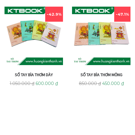
42.9%
47.1%
SỔ TAY BÌA THƠM DÀY
SỔ TAY BÌA THƠM MỎNG
1.050.000
₫
600.000
₫
850.000
₫
450.000
₫